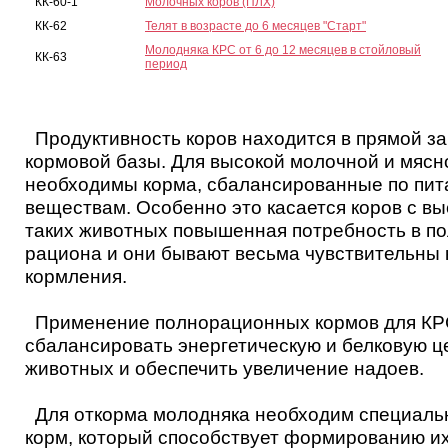
КК-60-1
Молочных коров (ПЛХ)
КК-62
Телят в возрасте до 6 месяцев "Старт"
Молодняка КРС от 6 до 12 месяцев в стойловый
КК-63
период
Продуктивность коров находится в прямой за
кормовой базы. Для высокой молочной и мясн
необходимы корма, сбалансированные по пи
веществам. Особенно это касается коров с вы
таких животных повышенная потребность в п
рациона и они бывают весьма чувствительны 
кормления.
Применение полнорационных кормов для КР
сбалансировать энергетическую и белковую ц
животных и обеспечить увеличение надоев.
Для откорма молодняка необходим специаль
корм, который способствует формированию и