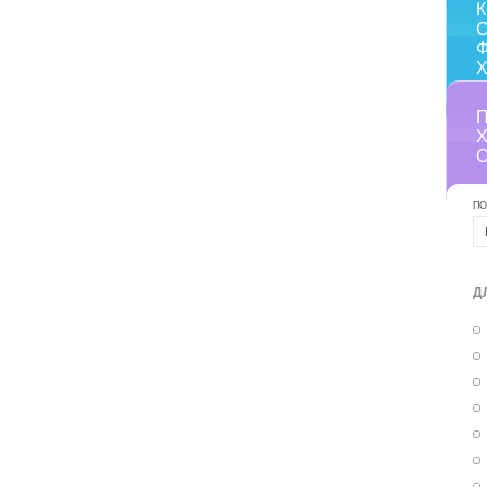
С
ПО
Д