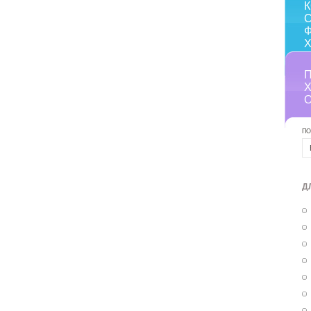
С
ПО
Д