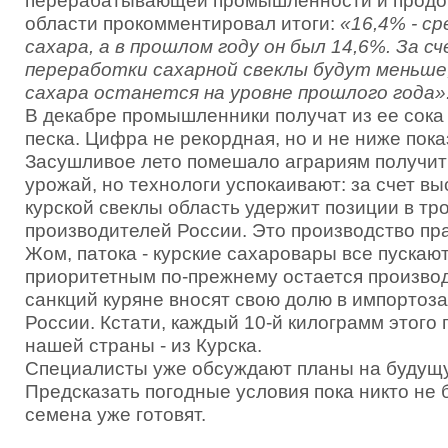
перерабатывающей промышленности и продов
области прокомментировал итоги:
«16,4% - ср
сахара, а в прошлом году он был 14,6%. За 
переработки сахарной свеклы будут меньше
сахара останется на уровне прошлого года»
В декабре промышленники получат из ее сока 
песка. Цифра не рекордная, но и не ниже пок
Засушливое лето помешало аграриям получи
урожай, но технологи успокаивают: за счет в
курской свеклы область удержит позиции в тр
производителей России. Это производство пр
Жом, патока - курские сахаровары все пускают
приоритетным по-прежнему остается производ
санкций куряне вносят свою долю в импортоз
России. Кстати, каждый 10-й килограмм этого 
нашей страны - из Курска.
Специалисты уже обсуждают планы на будущ
Предсказать погодные условия пока никто не б
семена уже готовят.