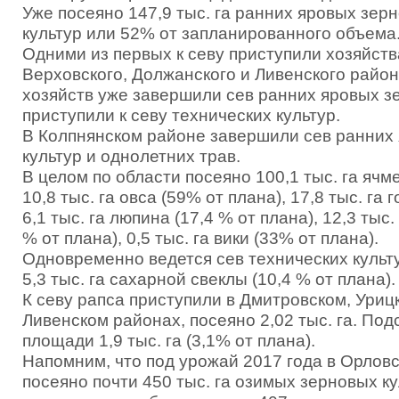
Уже посеяно 147,9 тыс. га ранних яровых зер
культур или 52% от запланированного объема
Одними из первых к севу приступили хозяйств
Верховского, Должанского и Ливенского район
хозяйств уже завершили сев ранних яровых з
приступили к севу технических культур.
В Колпнянском районе завершили сев ранних
культур и однолетних трав.
В целом по области посеяно 100,1 тыс. га ячме
10,8 тыс. га овса (59% от плана), 17,8 тыс. га 
6,1 тыс. га люпина (17,4 % от плана), 12,3 тыс
% от плана), 0,5 тыс. га вики (33% от плана).
Одновременно ведется сев технических культу
5,3 тыс. га сахарной свеклы (10,4 % от плана).
К севу рапса приступили в Дмитровском, Уриц
Ливенском районах, посеяно 2,02 тыс. га. Под
площади 1,9 тыс. га (3,1% от плана).
Напомним, что под урожай 2017 года в Орлов
посеяно почти 450 тыс. га озимых зерновых ку