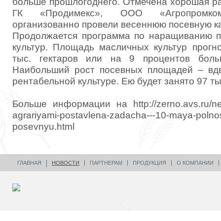
больше прошлогоднего. Отмечена хорошая ра
ГК «Продимекс», ООО «Агропромкомп
организованно провели весеннюю посевную к
Продолжается программа по наращиванию п
культур. Площадь масличных культур прогн
тыс. гектаров или на 9 процентов боль
Наибольший рост посевных площадей – вдв
рентабельной культуре. Ею будет занято 97 ты
Больше информации на http://zerno.avs.ru/ne
agrariyami-postavlena-zadacha---10-maya-polno
posevnyu.html
ГЛАВНАЯ
НОВОСТИ
ПАРТНЕРАМ
ПРОДУКЦИЯ
О КОМПАНИИ